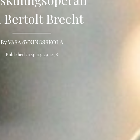
 Bertolt Brecht
By VASA öVNINGSSKOLA
Published 2024-04-29 12:38