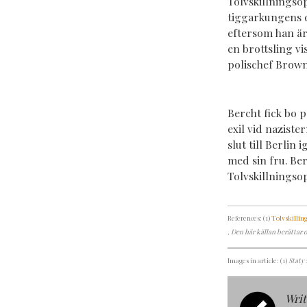
Tolvskillningso
tiggarkungens d
eftersom han är
en brottsling vi
polischef Brown
Bercht fick bo p
exil vid naziste
slut till Berlin
med sin fru. Be
Tolvskillningso
References: (1)
Tolvskillin
, Den här källan berättar 
Images in article: (1)
Staty 
Writ