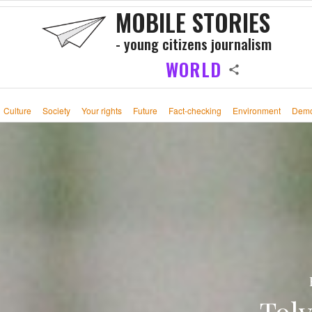
MOBILE STORIES
- young citizens journalism
WORLD
Culture
Society
Your rights
Future
Fact-checking
Environment
Demo
Tolv