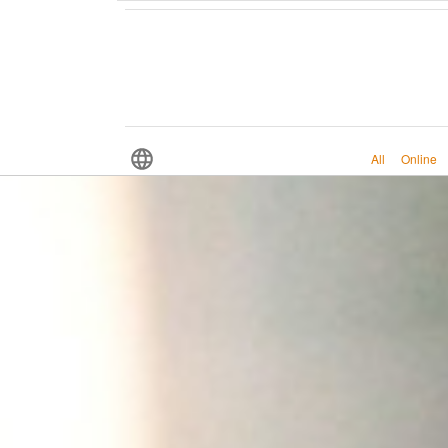
All
Online