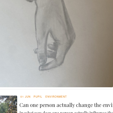
01 JUN
PUPIL
ENVIRONMENT
Can one person actually change the env
In what way does one person actually influence t