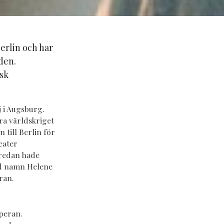
erlin och har
den.
sk
j i Augsburg.
a världskriget
 till Berlin för
eater
 redan hade
vid namn Helene
eran.
peran.