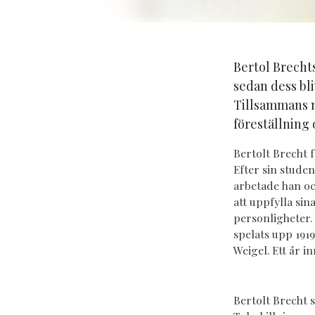
Bertol Brechts
sedan dess bli
Tillsammans m
föreställning
Bertolt Brecht 
Efter sin stude
arbetade han och
att uppfylla si
personligheter.
spelats upp 191
Weigel. Ett år 
Bertolt Brecht 