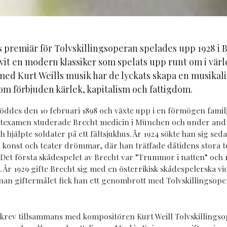
 premiär för Tolvskillingsoperan spelades upp 1928 i B
vit en modern klassiker som spelats upp runt om i värl
ed Kurt Weills musik har de lyckats skapa en musikali
 om förbjuden kärlek, kapitalism och fattigdom.
föddes den 10 februari 1898 och växte upp i en förmögen famil
ntexamen studerade Brecht medicin i München och under andr
 hjälpte soldater på ett fältsjukhus. År 1924 sökte han sig sedan
na konst och teater drömmar, där han träffade dåtidens stora t
 Det första skådespelet av Brecht var ”Trummor i natten” och
9. År 1929 gifte Brecht sig med en österrikisk skådespelerska 
innan giftermålet fick han ett genombrott med Tolvskillingsop
skrev tillsammans med kompositören Kurt Weill Tolvskillingso