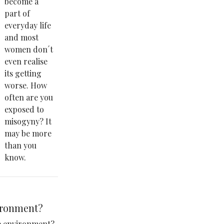
become a
part of
everyday life
and most
women don´t
even realise
its getting
worse. How
often are you
exposed to
misogyny? It
may be more
than you
know.
ironment?
he environment?