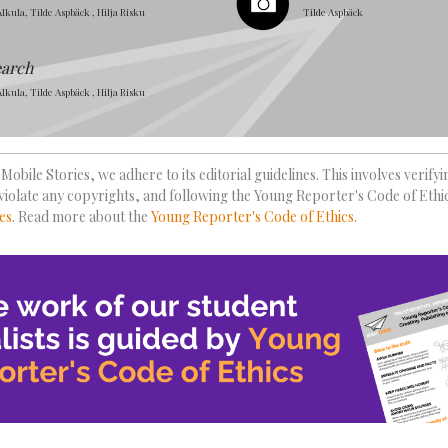
lkula, Tilde Aspbäck , Hilja Risku
Tilde Aspbäck
earch
lkula, Tilde Aspbäck , Hilja Risku
Mobile Stories, we adhere to its editorial guidelines. This involves verify
violate any copyrights, and following the Young Reporter's Code of Ethi
es
. Read more about the
Young Reporter's Code of Ethics
.