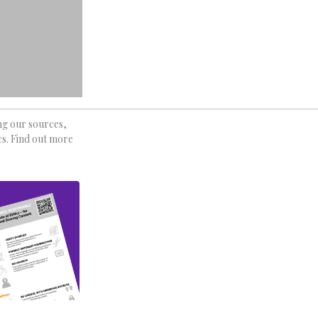
ing our sources,
cs. Find out more