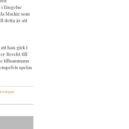
 med
 i fängelse
äla Mackie som
l detta är att
att han gick i
er Brecht till
ble tillsammans
xempelvis spelas
dess skapare