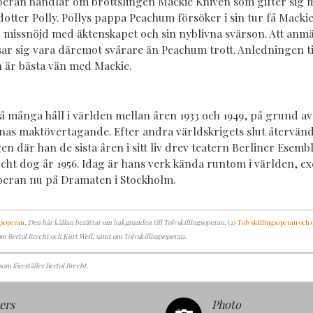
peran handlar om brottslingen Mackie Kniven som gifter sig
otter Polly. Pollys pappa Peachum försöker i sin tur få Mackie
 missnöjd med äktenskapet och sin nyblivna svärson. Att anm
sar sig vara däremot svårare än Peachum trott. Anledningen til
 är bästa vän med Mackie.
å många håll i världen mellan åren 1933 och 1949, på grund av 
rnas maktövertagande. Efter andra världskrigets slut återvänd
 igen där han de sista åren i sitt liv drev teatern Berliner Esem
rcht dog år 1956. Idag är hans verk kända runtom i världen, e
peran nu på Dramaten i Stockholm.
gsoperan
, Den här källan berättar om bakgrunden till Tolvskillingsoperan
, (2)
Tolvskillingsoperan och 
om Bertol Brecht och Kurt Weil, samt om Tolvskillingsoperan.
som föreställer Bertol Brecht.
ers
Photo