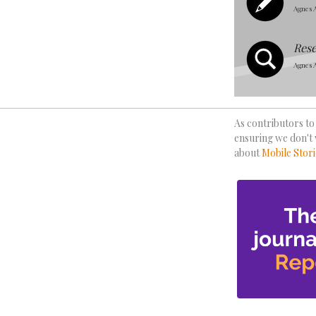
Agnes A
Res
Agnes A
As contributors to 
ensuring we don't 
about
Mobile Stori