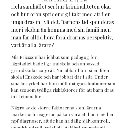
Hela samhället ser hur kriminaliteten ökar
och hur oron sprider sig i takt med att fler
unga dras in i våldet. Barnens tid spenderas
mer i skolan än hemma med sin familj men
man får alltid höra föräldrarnas perspektiv,
vart är alla lärare?
Mia Ericsson har jobbat som pedagog för
lågstadiet både i grundskola och anpassad
grundskola i ca 30 år. Nu jobbar hon på en liten
skola i Enskede och har jobbat där i 1 år. Under
sina år i yrket har hon mött många situationer som
kan ses som tydliga riskfaktorer för att barn dras
in i kriminalitet.
Några av de större faktorerna som lärarna
märker och reagerar på kan vara ett barn med en
npf diagnoser, att de kan ha dålig självkontroll,
impulskontroll, svårt att få dåligt samvete att