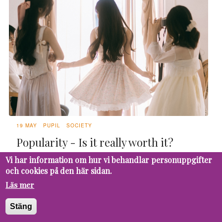
19 MAY
PUPIL
SOCIETY
Popularity - Is it really worth it?
When we think of popularity, we tend to imagine
Vi har information om hur vi behandlar personuppgifter
och cookies på den här sidan.
something great and full of benefits: validation,
likability, being included, and, of course, numerous
Läs mer
friends. However, for an introvert or someone
who values true connection over being known, it is
Stäng
incompatible and overwhelming. Being popular