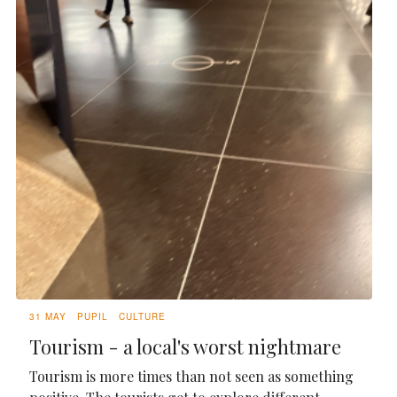
31 MAY
PUPIL
CULTURE
Tourism - a local's worst nightmare
Tourism is more times than not seen as something