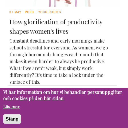
31 MAY
PUPIL
YOUR RIGHTS
How glorification of productivity
shapes women's lives
Constant deadlines and early mornings make
school stressful for everyone. As women, we go
through hormonal changes each month that
makes it even harder to always be productive.
What if we aren’t weak, but simply work
differently? It’s time to take a look under the
surface of this.
Vi har information om hur vi behandlar personuppgifter
19 MAY
PUPIL
FUTURE
och cookies på den här sidan.
Should AI be integrated in the
Läs mer
educational process?
Stäng
We live in a world where digital progress is not
optional, but rather a daily reality. Technology