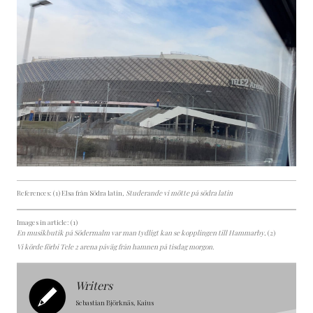
References: (1) Elsa från Södra latin
, Studerande vi mötte på södra latin
Images in article: (1)
En musikbutik på Södermalm var man tydligt kan se kopplingen till Hammarby
, (2)
Vi körde förbi Tele 2 arena påväg från hamnen på tisdag morgon.
Writers
Sebastian Björknäs, Kaius