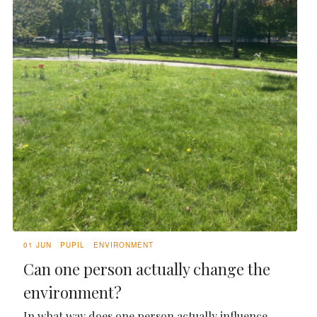
01 JUN
PUPIL
ENVIRONMENT
Can one person actually change the
environment?
In what way does one person actually influence