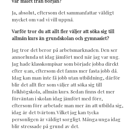
var målet från början?
Ja, absolut, eftersom det sammanfattar väldigt
mycket om vad vi vill uppnå.
Varför tror du att allt fler väljer att söka sig till
allmän kurs än grundskolan och gymnasiet?
Jag tror det beror på arbetsmarknaden. Den ser
annorlunda ut idag jämfört med när jag var ung.
Jag hade klasskompisar som började jobba direkt
efter 9:an, eftersom det fanns mer fasta jobb då.
Idag kan man inte få jobb utan utbildning, därför
blir det allt fler som väljer att söka sig till
folkhögskola, allmän kurs. Sedan finns det mer
förväntan i skolan idag jämfört med förr,
eftersom förr arbetade man mer än att utbilda sig,
idag är det tvärtom. Vilket jag kan tycka
personligen är väldigt sorgligt. Många unga idag
blir stressade på grund av det.