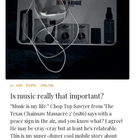
01 JUN
PUPIL
ONLINE
Is music really that important?
''Music is my life.'' Chop Top Sawyer from 'The
Texas Chainsaw Massacre 2' (1986) says with a
peace sign in the air, and you know what? I agree!
He may be cray-cray but at least he's relateable.
This is my super-duper cool mobile story about