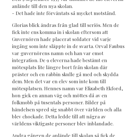
anlände till den nya skolan.
- Det hade inte förväntats så mycket motstånd.
Glorias blick ändras från glad till seriös. Men de
fick inte ens komma in i skolan eftersom att
Guvernören hade placerat soldater vid varje
ingång som inte släppte in de svarta. Orval Faubus
var guvernörens namn och han var emot
integration. De 9 eleverna hade bestämt en
mötesplats lite längre bort från skolan där
präster och en rabbin skulle gå med och skydda
dem. Men det var en elev som inte kom till
mötesplatsen. Hennes namn var Elizabeth Ekford,
hon gick en annan väg och möttes då av en
folkmobb på tusentals personer. Bilder på
händelsen spred sig snabbt över världen och alla
blev chockade. Detta ledde till att några av
världens viktigaste personer blev inblandade.
Andra gången de anlände till skolan så fick de