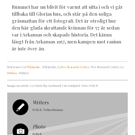
Rummet har nu blivit för varmt att sitta i och vi går
tillbaka till Glorias hus, och står på den soliga
gräsmattan för ett fotografi. Det är otroligt hur
den här glada skrattande kvinnan för 57 år sedan
var i Arkansas och skapade historia. Det känns
långt från Arkansas 1957, men kampen mot rasism
är inte över än.
References: (1)
Wikipedia
, Wikipedia
, (2)
Pew Research Center
, Pew Research Center
, (3)
Politico
, Politico
Images in article: (1)
Gloria Ray Karlmark i sin trädgård. Foto: Felix R
Writers
Felix R, Tobias Broman
Photo
Felix R