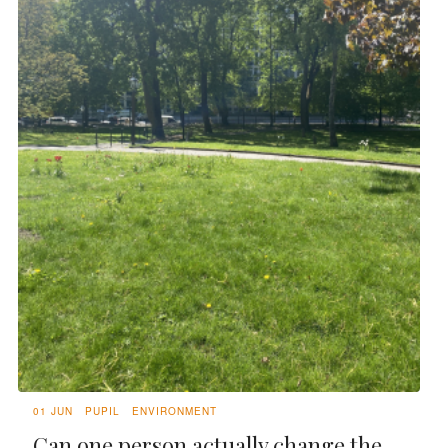
01 JUN
PUPIL
ENVIRONMENT
Can one person actually change the