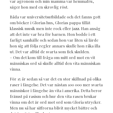
var agronom och min mamma var hemmafru,
säger hon med en skrovlig röst.
Båda var universitetsutbildade och det fanns gott
om böcker i Glorias hus, Glorias pappa tillät
klassisk musik men inte rock eller jazz. Han ansåg
att det inte var bra för barnen. Hon bodde i ett
farligt samhälle och sedan hon var liten så lärde
hon sig att följa regler annars skulle hon råka illa
ut. Det var alltid de svarta som fick skulden.
– Om det kom till fråga om mitt ord mot en vit
människas ord så skulle alltid den vita människan
vinna.
För 15 år sedan så var det en stor skillnad på olika
raser i fängelse. Det var nästan 100 000 mer svarta
människor i fängelse än vita i amerika. Detta beror
främst på rasism och hur den vita rasen brukar
vinna om det är ord mot ord som Gloria utrycker.
Men nu så har siffrorna blivit mycket bättre och