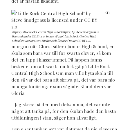
det är nästan likadant.
En
&quot;Little Rock Central High School&quot; by Steve Snodgrass is
licensed under CC BY 2.0. Image: &quot;Little Rock Central High
School&quot; by Steve Snodgrass is licensed under CC BY 2.0.
morgon när Gloria sitter i Junior High School, en
skola som bara var till för svarta elever, så kom
det en lapp i klassrummet. På lappen fanns
beskedet om att svarta nu fick gå på Little Rock
Central High School. Om man ville byta skola till
den så var det bara att skriva på, det var bara nio
modiga tonåringar som vågade. Bland dem var
Gloria.
- Jag skrev på den med detsamma, det var inte
något att tänka på, för den skolan hade den bästa
utbildningen i stan, säger hon allvarligt.
Den 9 september 1957 var datumet de nio eleverna