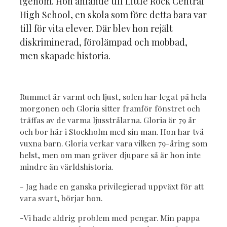
igenom. Hon anlände till Little Rock Central
High School, en skola som före detta bara var
till för vita elever. Där blev hon rejält
diskriminerad, förolämpad och mobbad,
men skapade historia.
Rummet är varmt och ljust, solen har legat på hela
morgonen och Gloria sitter framför fönstret och
träffas av de varma ljusstrålarna. Gloria är 79 år
och bor här i Stockholm med sin man. Hon har två
vuxna barn. Gloria verkar vara vilken 79-åring som
helst, men om man gräver djupare så är hon inte
mindre än världshistoria.
- Jag hade en ganska privilegierad uppväxt för att
vara svart, börjar hon.
-Vi hade aldrig problem med pengar. Min pappa