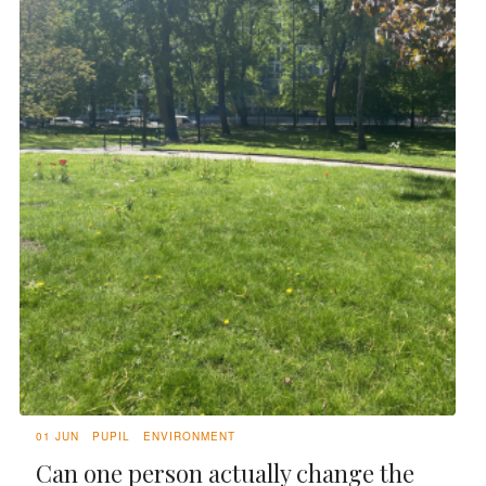
01 JUN
PUPIL
ENVIRONMENT
Can one person actually change the