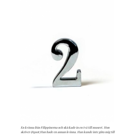
En man från Tyskland skickade in en yxa till museet. Han som
skickade yxa skriver att den användes till att hugga sönder
En kvinna från Filippinerna och skickade in en två till museet. Hon
exflickvännens möbler som hon lämnat efter sig efter att hon dumpat
skriver &quot;Han hade en annan kvinna. Han kunde inte göra mig till
han BILD: Museum of Broken Relationships. Image: Museum of Broken