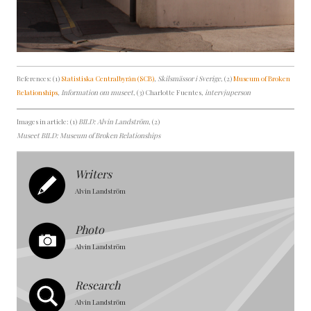
References: (1)
Statistiska Centralbyrån (SCB)
, Skilsmässor i Sverige
, (2)
Museum of Broken
Relationships
, Information om museet
, (3) Charlotte Fuentes
, intervjuperson
Images in article: (1)
BILD: Alvin Landström
, (2)
Museet BILD: Museum of Broken Relationships
Writers
Alvin Landström
Photo
Alvin Landström
Research
Alvin Landström