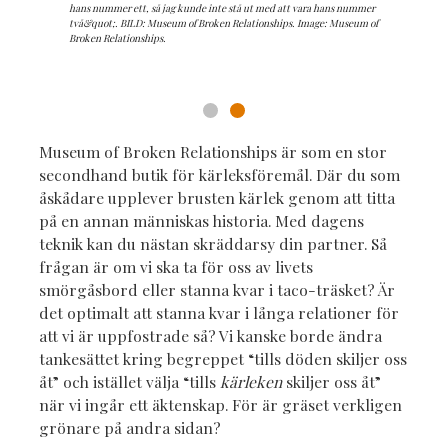
hans nummer ett, så jag kunde inte stå ut med att vara hans nummer
Relationships.
två&quot;. BILD: Museum of Broken Relationships. Image: Museum of
Broken Relationships.
Museum of Broken Relationships är som en stor
secondhand butik för kärleksföremål. Där du som
åskådare upplever brusten kärlek genom att titta
på en annan människas historia. Med dagens
teknik kan du nästan skräddarsy din partner. Så
frågan är om vi ska ta för oss av livets
smörgåsbord eller stanna kvar i taco-träsket? Är
det optimalt att stanna kvar i långa relationer för
att vi är uppfostrade så? Vi kanske borde ändra
tankesättet kring begreppet “tills döden skiljer oss
åt” och istället välja “tills
kärleken
skiljer oss åt”
när vi ingår ett äktenskap. För är gräset verkligen
grönare på andra sidan?