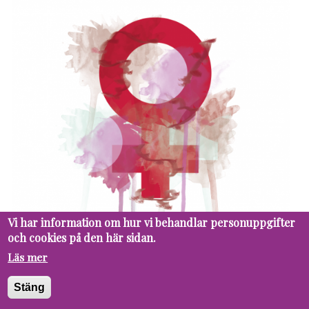
Vi har information om hur vi behandlar personuppgifter
31 MAY
PUPIL
YOUR RIGHTS
och cookies på den här sidan.
How glorification of productivity
Läs mer
shapes women's lives
Stäng
Constant deadlines and early mornings make